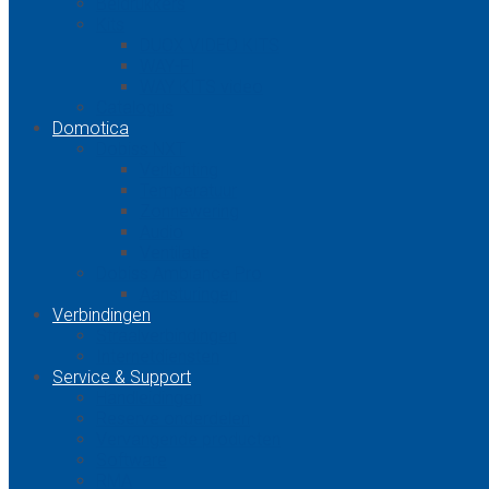
Beldrukkers
Kits
DUOX VIDEO KITS
WAY-FI
WAY KITS video
Catalogus
Domotica
Dobiss NXT
Verlichting
Temperatuur
Zonnewering
Audio
Ventilatie
Dobiss Ambiance Pro
Aansturingen
Verbindingen
Straalverbindingen
Internetdiensten
Service & Support
Handleidingen
Reserve onderdelen
Vervangende producten
Software
RMA