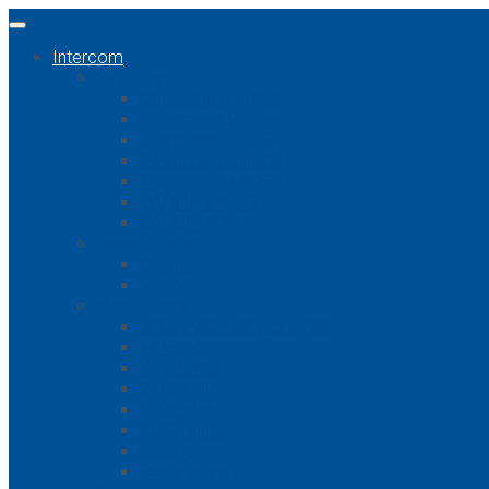
Intercom
Systemen
Conventioneel 4+N
Driedraads VDS
Meerdraads MDS
Tweedraads DUOX
Tweedraads BUS2
CAT5 IP / MEET
CAT5 IP / LYNX
Deurstations
Cityline
Marine
Huisstations
VEO & VEO-XS video (WiFi)
WI-BOX
WIT & MIO
VEO audio
LOFT audio
iLOFT audio
iLOFT video
Smile video