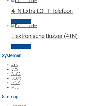
4+N Extra LOFT Telefoon
Lees verder
Elektronische Buzzer (4+N)
Lees verder
Systemen
4+N
VDS
BUS2
DUOX
LYNX
MEET
Sitemap