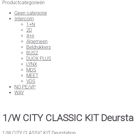
Productcategorieën
Geen categorie
Intercom
1+N
2D
4+n
Algemeen
Beldrukkers
BUS2
DUOX PLUS
LYNX
MDS
MEET
VDS
NO PE/VP
WAY
1/W CITY CLASSIC KIT Deursta
1/W CITY CLASSIC KIT Deurstation