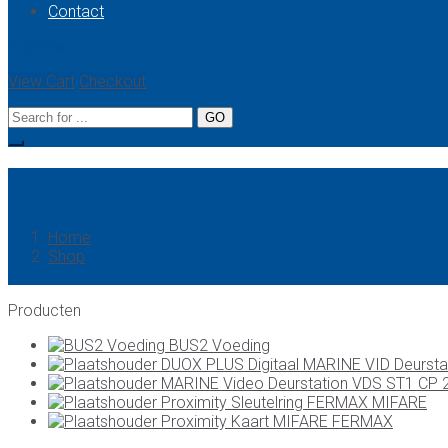
Contact
Subtotal:
--
View Cart
Checkout
1/W CITY CLASSIC KIT Deursta
Home
Shop
1/W CITY CLASSIC KIT ...
Producten
BUS2 Voeding
DUOX PLUS Digitaal MARINE VID Deursta
MARINE Video Deurstation VDS ST1 CP 
Proximity Sleutelring FERMAX MIFARE
Proximity Kaart MIFARE FERMAX